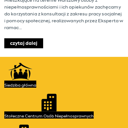
Mieszkające na terenie Warszawy osoby z
niepełnosprawnościami i ich opiekunów zachęcamy
do korzystania z konsultacji z zakresu pracy socjalnej
i pomocy społecznej, realizowanych przez Eksperta w
ramac...
czytaj dalej
o Doradztwo Eksperta w ramach PIKON
Kontakt
Przydatne linki
Siedziba
główna
Stołeczne Centrum
Osób Niepełnosprawnych