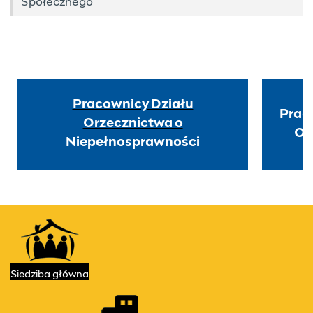
Społecznego
Pracownicy Działu
Prac
Orzecznictwa o
Os
Niepełnosprawności
Kontakt
Przydatne linki
Siedziba
główna