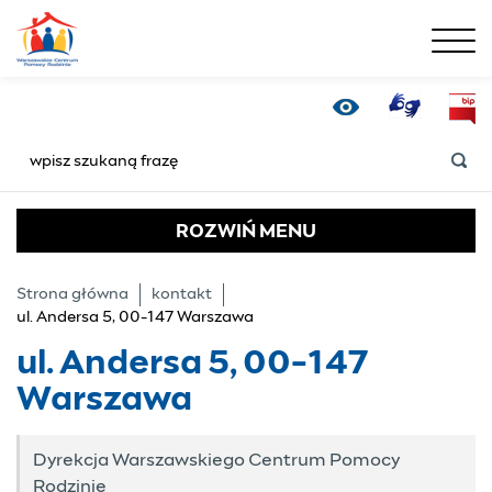
menu
ul. Andersa 5, 00-14
Tłumacz Online
Bip
Wersja kontrastowa
SZUKAJ
ROZWIŃ
MENU
Strona główna
kontakt
ul. Andersa 5, 00-147 Warszawa
ul. Andersa 5, 00-147
Warszawa
Dyrekcja Warszawskiego Centrum Pomocy
Rodzinie