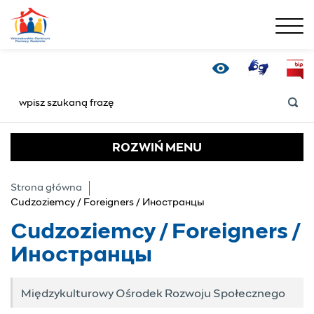
menu
Cudzoziemcy / Foreig
Tłumacz Online
Bip
Wersja kontrastowa
SZUKAJ
ROZWIŃ
MENU
Strona główna
Cudzoziemcy / Foreigners / Иностранцы
Cudzoziemcy / Foreigners /
Иностранцы
Międzykulturowy Ośrodek Rozwoju Społecznego