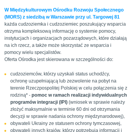
W Międzykulturowym Ośrodku Rozwoju Społecznego
(MORS) z siedzibą w Warszawie przy ul. Targowej 81
każda cudzoziemka i cudzoziemiec poszukujący wsparcia
otrzyma kompleksową informację o systemie pomocy,
instytucjach i organizacjach pozarządowych, które działają
na ich rzecz, a także może skorzystać ze wsparcia i
pomocy wielu specjalistów.
Oferta Ośrodka jest skierowana w szczególności do:
cudzoziemców, którzy uzyskali status uchodźcy,
ochronę uzupełniającą lub zezwolenie na pobyt na
terenie Rzeczpospolitej Polskiej w celu połączenia się z
rodziną* -
pomoc w ramach realizacji indywidualnych
programów integracji (IPI)
(wniosek w sprawie należy
złożyć maksymalnie w terminie 60 dni od otrzymania
decyzji w sprawie nadania ochrony międzynarodowej),
obywateli Ukrainy ze statusem ochrony tymczasowej,
obywateli innych krajów, którzy potrzebują informacji i