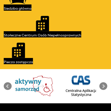
Przydatne linki
Siedziba
główna
Stołeczne Centrum
Osób Niepełnosprawnych
Piecza
zastępcza