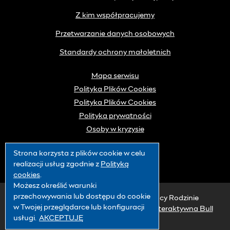
Z kim współpracujemy
Przetwarzanie danych osobowych
Standardy ochrony małoletnich
Mapa serwisu
Polityka Plików Cookies
Polityka Plików Cookies
Polityka prywatności
Osoby w kryzysie
Strona korzysta z plików
cookie
w celu
realizacji usług zgodnie z
Polityką
cookies
.
Możesz określić warunki
przechowywania lub dostępu do
cookie
© 2019 Warszawskie Centrum Pomocy Rodzinie
w Twojej przeglądarce lub konfiguracji
Projekt graficzny i wykonanie:
Agencja Interaktywna Bull
usługi.
AKCEPTUJĘ
Design