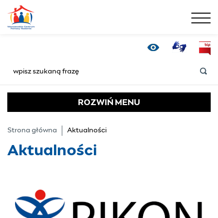
menu
Aktualności - Warsza
Tłumacz Online
Bip
Wersja kontrastowa
SZUKAJ
ROZWIŃ
MENU
Strona główna
Aktualności
Aktualności