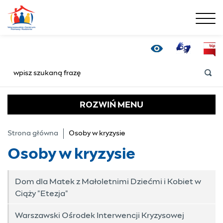
menu
Osoby w kryzysie - W
Tłumacz Online
Bip
Wersja kontrastowa
SZUKAJ
ROZWIŃ
MENU
Strona główna
Osoby w kryzysie
Osoby w kryzysie
Dom dla Matek z Małoletnimi Dziećmi i Kobiet w
Ciąży "Etezja"
Warszawski Ośrodek Interwencji Kryzysowej