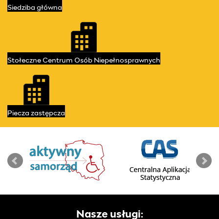
Siedziba
główna
Stołeczne Centrum
Osób Niepełnosprawnych
Piecza
zastępcza
Nasze usługi: