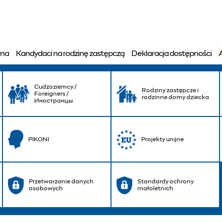
starczy” – wyjątkowy w
wna
Kandydaci na rodzinę zastępczą
Deklaracja dostępności
Cudzoziemcy /
Rodziny zastępcze i
Foreigners /
rodzinne domy dziecka
Иностранцы
PIKONI
Projekty unijne
Przetwarzanie danych
Standardy ochrony
osobowych
małoletnich