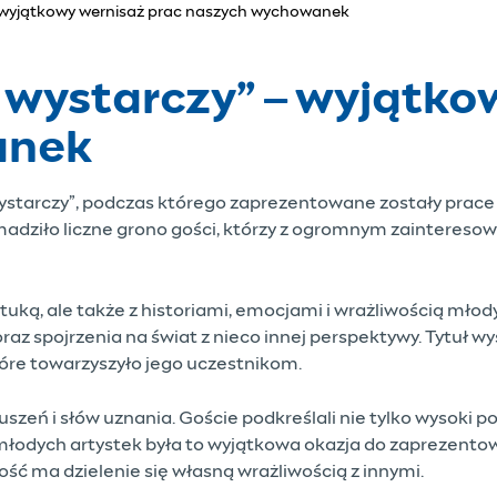
 – wyjątkowy wernisaż prac naszych wychowanek
o wystarczy” – wyjątko
anek
wystarczy”, podczas którego zaprezentowane zostały prac
dziło liczne grono gości, którzy z ogromnym zaintereso
ztuką, ale także z historiami, emocjami i wrażliwością mł
oraz spojrzenia na świat z nieco innej perspektywy. Tytuł w
óre towarzyszyło jego uczestnikom.
zeń i słów uznania. Goście podkreślali nie tylko wysoki p
a młodych artystek była to wyjątkowa okazja do zaprezent
ść ma dzielenie się własną wrażliwością z innymi.