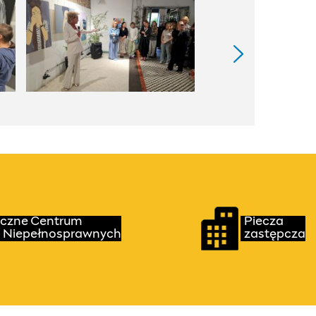
eczne Centrum
Piecza
 Niepełnosprawnych
zastępcza