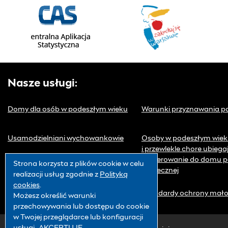
Nasze usługi:
Domy dla osób w podeszłym wieku
Warunki przyznawania 
Usamodzielniani wychowankowie
Osoby w podeszłym wie
i przewlekle chore ubiega
o skierowanie do domu 
Strona korzysta z plików
cookie
w celu
społecznej
realizacji usług zgodnie z
Polityką
cookies
.
Przetwarzanie danych osobowych
Standardy ochrony mało
Możesz określić warunki
przechowywania lub dostępu do
cookie
w Twojej przeglądarce lub konfiguracji