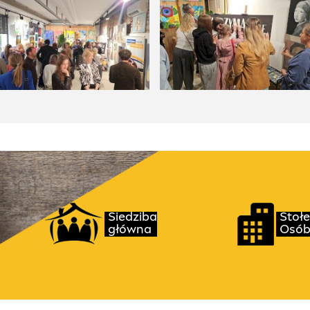
takt
Przydatne linki
Siedziba
Stoł
główna
Osób