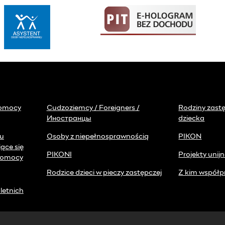
pomocy
Cudzoziemcy / Foreigners /
Rodziny zast
Иностранцы
dziecka
ku
Osoby z niepełnosprawnością
PIKON
jące się
PIKONI
Projekty unij
pomocy
Rodzice dzieci w pieczy zastępczej
Z kim współp
letnich