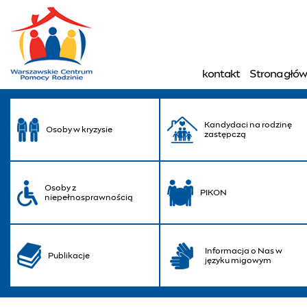
„Zatrzymaj się, to wy
kontakt
Strona głó
Menu główne
Kandydaci na rodzinę
Osoby w kryzysie
zastępczą
Osoby z
PIKON
niepełnosprawnością
Informacja o Nas w
Publikacje
języku migowym