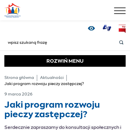
menu
Jaki program rozwoju 
Tłumacz Online
Bip
Wersja kontrastowa
SZUKAJ
ROZWIŃ
MENU
Strona główna
Aktualności
Jaki program rozwoju pieczy zastępczej?
9 marca 2026
Jaki program rozwoju
pieczy zastępczej?
Serdecznie zapraszamy do konsultacji społecznych i