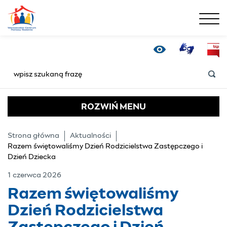
menu
Razem świętowaliśmy 
Tłumacz Online
Bip
Wersja kontrastowa
SZUKAJ
ROZWIŃ
MENU
Strona główna
Aktualności
Razem świętowaliśmy Dzień Rodzicielstwa Zastępczego i
Dzień Dziecka
1 czerwca 2026
Razem świętowaliśmy
Dzień Rodzicielstwa