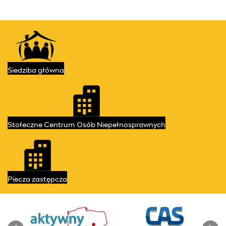
Kontakt
Przydatne linki
Siedziba
główna
Stołeczne Centrum
Osób Niepełnosprawnych
Piecza
zastępcza