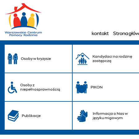
Aktualności - Warsza
kontakt
Strona głó
Menu główne
Kandydaci na rodzinę
Osoby w kryzysie
zastępczą
Osoby z
PIKON
niepełnosprawnością
Informacja o Nas w
Publikacje
języku migowym