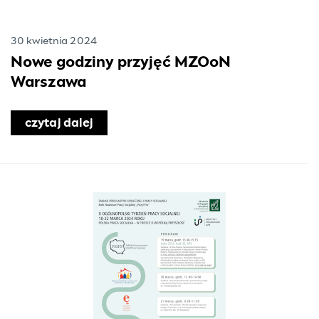
30 kwietnia 2024
Nowe godziny przyjęć MZOoN
Warszawa
czytaj dalej
o Nowe godziny przyjęć MZOoN War