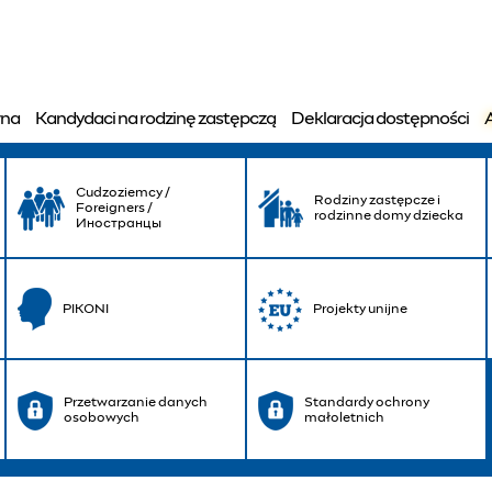
wskie Centrum Pomocy 
wna
Kandydaci na rodzinę zastępczą
Deklaracja dostępności
Cudzoziemcy /
Rodziny zastępcze i
Foreigners /
rodzinne domy dziecka
Иностранцы
PIKONI
Projekty unijne
Przetwarzanie danych
Standardy ochrony
osobowych
małoletnich