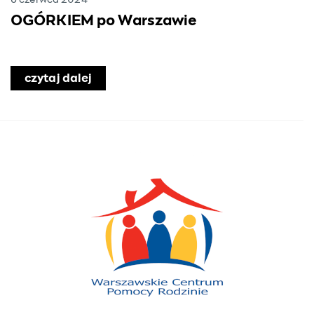
6 czerwca 2024
OGÓRKIEM po Warszawie
czytaj dalej
o OGÓRKIEM po Warszawie
chodźcy