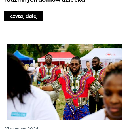
rodzinnych domów dziecka
 2024 roku
czytaj dalej
o Konkurs dla rodzin zastępczych i r