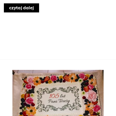
czytaj dalej
o Informacja o naborze
 roku