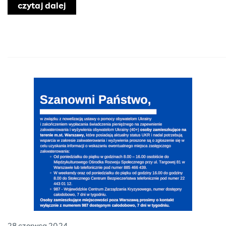
czytaj dalej
o Funkcjonowanie SCON 22 listopada