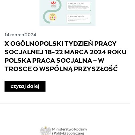
14 marca 2024
X OGÓLNOPOLSKI TYDZIEŃ PRACY
SOCJALNEJ 18-22 MARCA 2024 ROKU
POLSKA PRACA SOCJALNA – W
TROSCE O WSPÓLNĄ PRZYSZŁOŚĆ
omu Pomocy Społecznej dla Kombatantów w Warszawi
czytaj dalej
o X OGÓLNOPOLSKI TYDZIEŃ PRACY