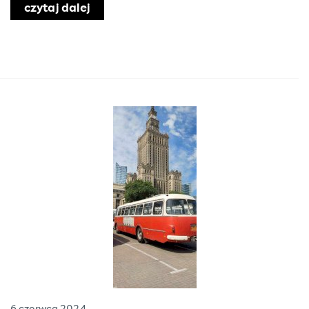
czytaj dalej
o Funkcjonowanie SCON 16 sierpnia 2
odzinnych domów dziecka