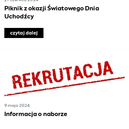
27 czerwca 2024
Piknik z okazji Światowego Dnia
Uchodźcy
bywateli Ukrainy
czytaj dalej
o Piknik z okazji Światowego Dnia U
9 maja 2024
Informacja o naborze