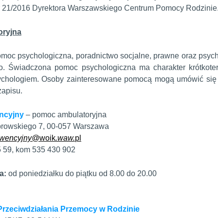
 21/2016 Dyrektora Warszawskiego Centrum Pomocy Rodzinie. 
oryjna
omoc psychologiczna, poradnictwo socjalne, prawne oraz psychi
o. Świadczona pomoc psychologiczna ma charakter krótkote
sychologiem. Osoby zainteresowane pomocą mogą umówić się n
apisu.
encyjny
– pomoc ambulatoryjna
rowskiego 7, 00-057 Warszawa
erwencyjny@
woik
.waw.
pl
55 59, kom 535 430 902
a:
od poniedziałku do piątku od 8.00 do 20.00
Przeciwdziałania Przemocy w Rodzinie