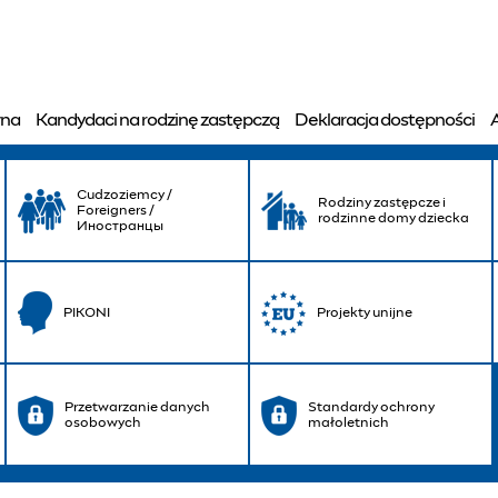
nterwencji Kryzysowej
wna
Kandydaci na rodzinę zastępczą
Deklaracja dostępności
Cudzoziemcy /
Rodziny zastępcze i
Foreigners /
rodzinne domy dziecka
Иностранцы
PIKONI
Projekty unijne
Przetwarzanie danych
Standardy ochrony
osobowych
małoletnich