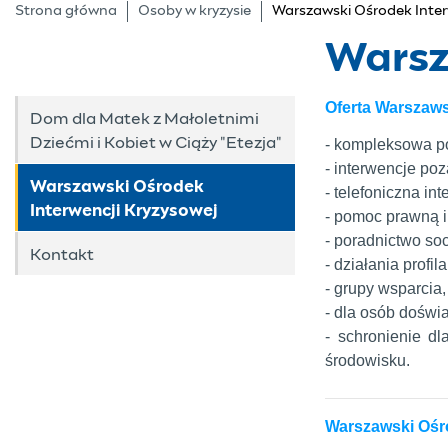
Strona główna
Osoby w kryzysie
Warszawski Ośrodek Inter
Warsz
Oferta Warszaws
Dom dla Matek z Małoletnimi
Dziećmi i Kobiet w Ciąży "Etezja"
- kompleksowa p
- interwencje po
Warszawski Ośrodek
- telefoniczna in
Interwencji Kryzysowej
- pomoc prawną i 
- poradnictwo soc
Kontakt
- działania prof
- grupy wsparcia,
- dla osób doświ
- schronienie d
środowisku.
Warszawski Ośro