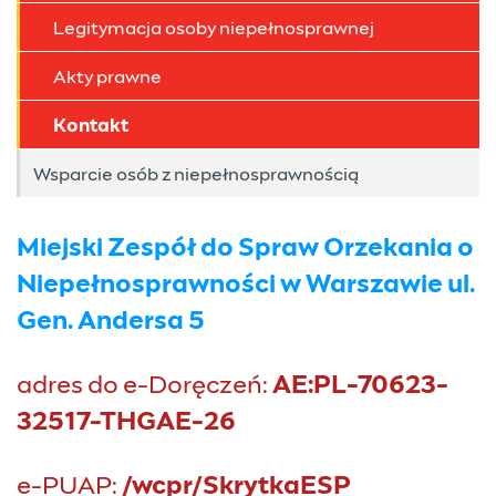
Legitymacja osoby niepełnosprawnej
Akty prawne
Kontakt
Wsparcie osób z niepełnosprawnością
Miejski Zespół do Spraw Orzekania o
Niepełnosprawności w Warszawie ul.
Gen. Andersa 5
adres do e-Doręczeń:
AE:PL-70623-
32517-THGAE-26
e-PUAP:
/wcpr/SkrytkaESP