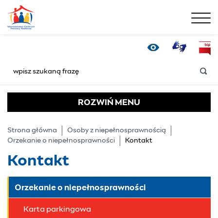
menu
Kontakt - Warszawski
Tłumacz Online
Bip
Wersja kontrastowa
SZUKAJ
ROZWIŃ
MENU
Strona główna
Osoby z niepełnosprawnością
Orzekanie o niepełnosprawności
Kontakt
Kontakt
Orzekanie o niepełnosprawności
Karta parkingowa