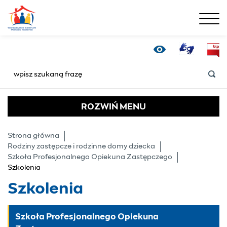
menu
Szkolenia - Warszaws
Tłumacz Online
Bip
Wersja kontrastowa
SZUKAJ
ROZWIŃ
MENU
Strona główna
Rodziny zastępcze i rodzinne domy dziecka
Szkoła Profesjonalnego Opiekuna Zastępczego
Szkolenia
Szkolenia
Szkoła Profesjonalnego Opiekuna