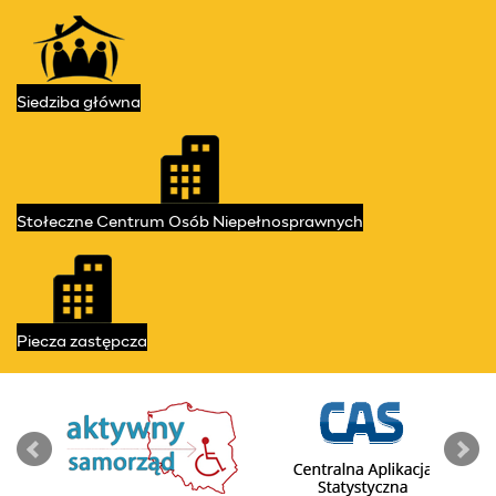
Kontakt
Przydatne linki
Siedziba
główna
Stołeczne Centrum
Osób Niepełnosprawnych
Piecza
zastępcza