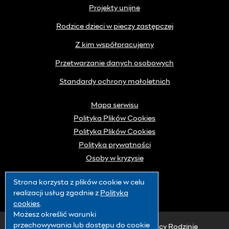
Projekty unijne
Rodzice dzieci w pieczy zastępczej
Z kim współpracujemy
Przetwarzanie danych osobowych
Standardy ochrony małoletnich
Mapa serwisu
Polityka Plików Cookies
Polityka Plików Cookies
Polityka prywatności
Osoby w kryzysie
Strona korzysta z plików
cookie
w celu
realizacji usług zgodnie z
Polityką
cookies
.
Możesz określić warunki
przechowywania lub dostępu do
cookie
© 2019 Warszawskie Centrum Pomocy Rodzinie