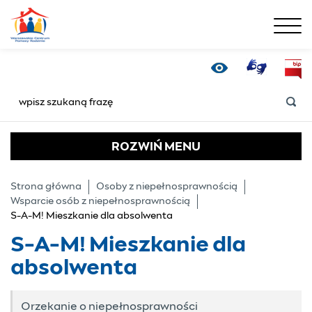
menu
S-A-M! Mieszkanie dl
Tłumacz Online
Bip
Wersja kontrastowa
SZUKAJ
ROZWIŃ
MENU
Strona główna
Osoby z niepełnosprawnością
Wsparcie osób z niepełnosprawnością
S-A-M! Mieszkanie dla absolwenta
S-A-M! Mieszkanie dla
absolwenta
Orzekanie o niepełnosprawności