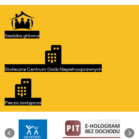
Kontakt
Przydatne linki
Siedziba
główna
Stołeczne Centrum
Osób Niepełnosprawnych
Piecza
zastępcza