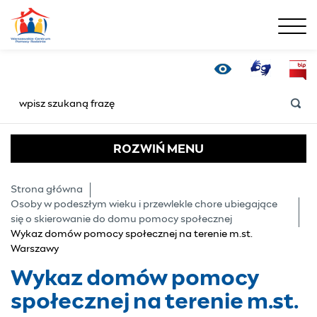
menu
Wykaz domów pomocy s
Tłumacz Online
Bip
Wersja kontrastowa
SZUKAJ
ROZWIŃ
MENU
Strona główna
Osoby w podeszłym wieku i przewlekle chore ubiegające
się o skierowanie do domu pomocy społecznej
Wykaz domów pomocy społecznej na terenie m.st.
Warszawy
Wykaz domów pomocy
społecznej na terenie m.st.