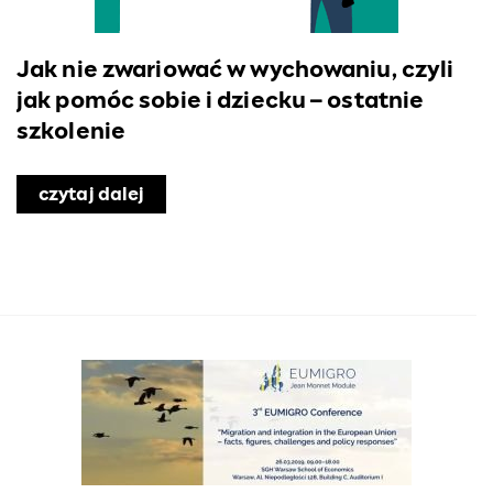
Jak nie zwariować w wychowaniu, czyli
jak pomóc sobie i dziecku – ostatnie
szkolenie
ganizowana przez Akademię Pedagigiki Specjalnej
czytaj dalej
o Jak nie zwariować w wychowaniu, czy