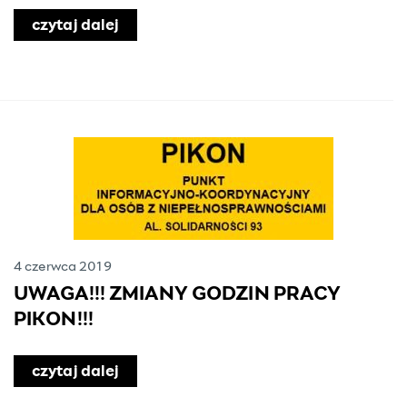
czytaj dalej
o Obchody Światowego Dnia Uchodź
4 czerwca 2019
UWAGA!!! ZMIANY GODZIN PRACY
PIKON!!!
czytaj dalej
o UWAGA!!! ZMIANY GODZIN PRACY P