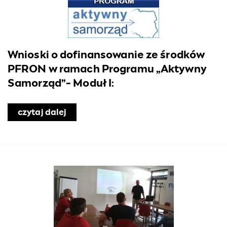
Wnioski o dofinansowanie ze środków
PFRON w ramach Programu „Aktywny
Samorząd”- Moduł I:
czytaj dalej
o Wnioski o dofinansowanie ze środ