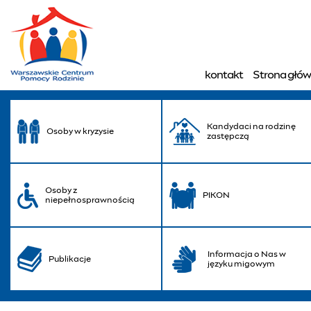
Aktualności - Warsza
kontakt
Strona głó
Menu główne
Kandydaci na rodzinę
Osoby w kryzysie
zastępczą
Osoby z
PIKON
niepełnosprawnością
Informacja o Nas w
Publikacje
języku migowym