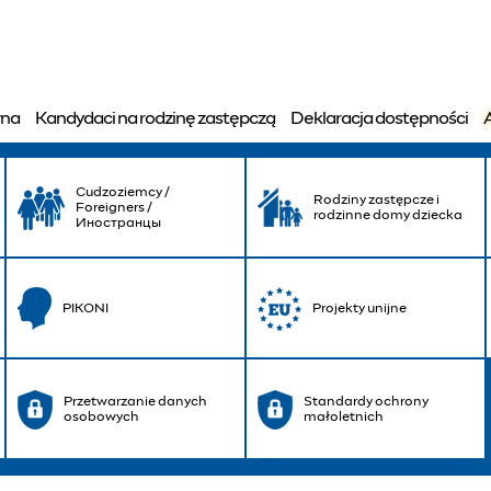
wskie Centrum Pomocy 
wna
Kandydaci na rodzinę zastępczą
Deklaracja dostępności
Cudzoziemcy /
Rodziny zastępcze i
Foreigners /
rodzinne domy dziecka
Иностранцы
PIKONI
Projekty unijne
Przetwarzanie danych
Standardy ochrony
osobowych
małoletnich