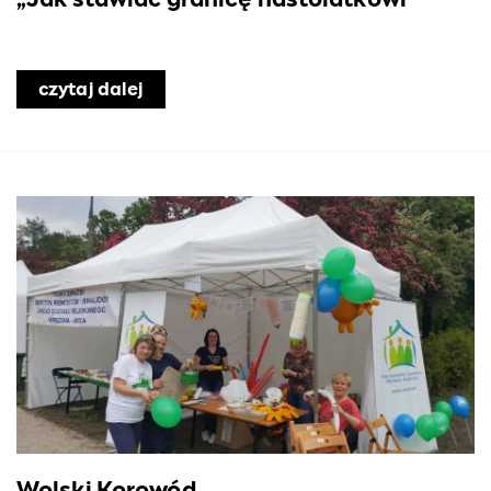
czytaj dalej
o „Jak stawiać granicę nastolatkowi”
Wolski Korowód