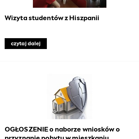
Wizyta studentów z Hiszpanii
oda
czytaj dalej
o Wizyta studentów z Hiszpanii
OGŁOSZENIE o naborze wniosków o
przyznanie pobytu w mieszkaniu