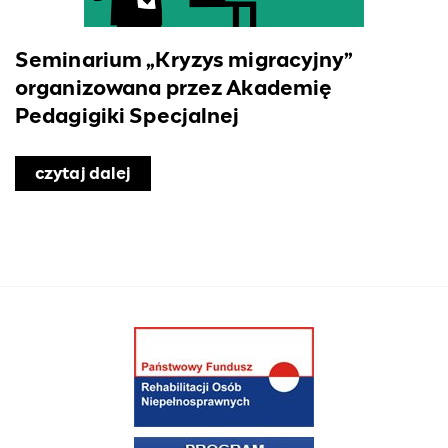
Seminarium „Kryzys migracyjny”
organizowana przez Akademię
Pedagigiki Specjalnej
czytaj dalej
o Seminarium „Kryzys migracyjny” or
 szkole, …”