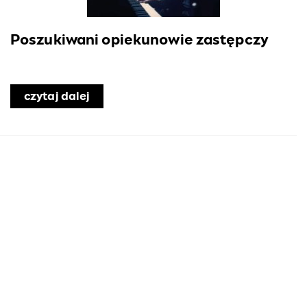
Poszukiwani opiekunowie zastępczy
czytaj dalej
o Poszukiwani opiekunowie zastępcz