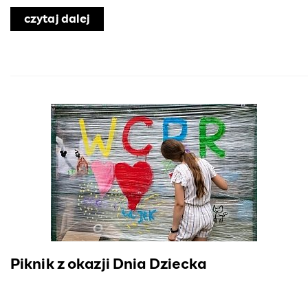
czytaj dalej
o Piknik Rodzinny w Parku Polińskieg
Piknik z okazji Dnia Dziecka