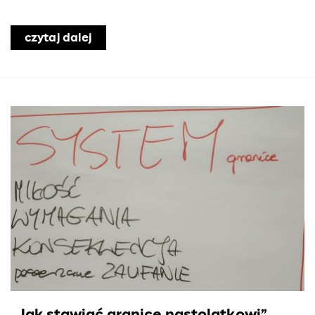
o
czytaj dalej
o Woda w kranie jest bezpieczna
„Jak stawiać granicę nastolatkowi”