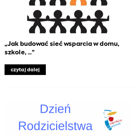
„Jak budować sieć wsparcia w domu,
szkole, …”
czytaj dalej
o „Jak budować sieć wsparcia w domu,