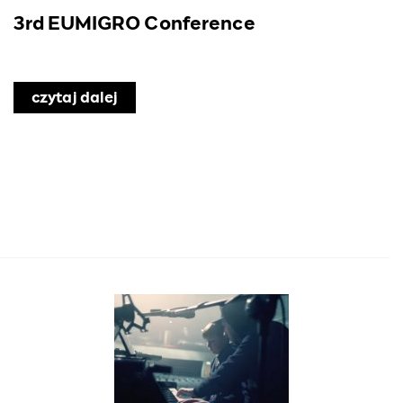
3rd EUMIGRO Conference
czytaj dalej
o 3rd EUMIGRO Conference
ków PFRON w ramach Programu „Aktywny Samorząd”- M