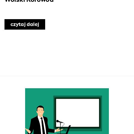
czytaj dalej
o Wolski Korowód
ej Mieszkańców DPS